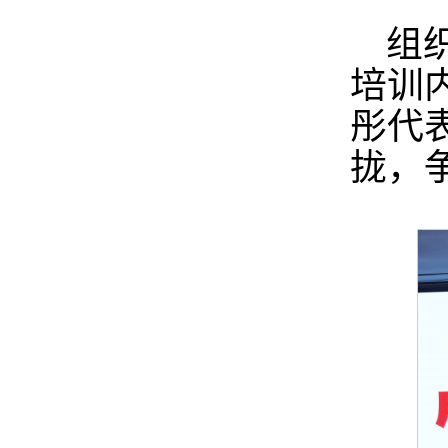
组
培训
彤代
拢，