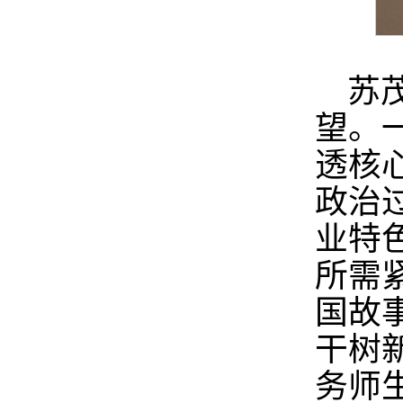
苏
望。
透核
政治
业特
所需
国故
干树
务师