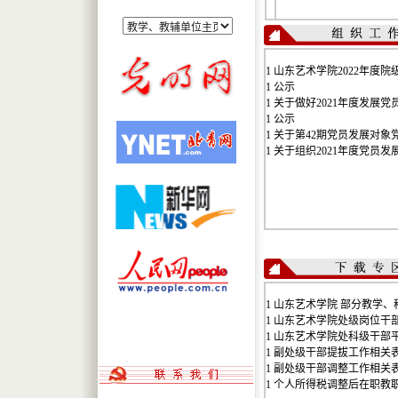
关于开好2017年度民主生活
·
会...
2016年度处级班子和处级干
·
部...
1
山东艺术学院2022年度院级
1
公示
·
关于在“两学一做”学习教育...
1
关于做好2021年度发展党
1
公示
1
关于第42期党员发展对象党
1
关于组织2021年度党员发展对
1
山东艺术学院 部分教学、科
1
山东艺术学院处级岗位干
1
山东艺术学院处科级干部
1
副处级干部提拔工作相关
1
副处级干部调整​工作相关
1
个人所得税调整后‍‍在职教