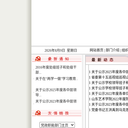
关于公示2025年度各中层领
·
导...
关于公示2023年度各中层领
·
导...
·
党支部评星定级结果公示
省委第一巡视组巡视山东艺
·
术...
·
关于开展“发现榜样”活动“...
网站首页
|
部门介绍
|
组
2026年8月9日 星期日
关于开好2017年度民主生活
·
会...
2016年度处级班子和处级干
·
部...
1
关于公示2025年度各
·
关于在“两学一做”学习教育...
1
省委第十五巡视组巡视
1
关于公示学校领导班子和
关于公示2025年度各中层领
1
关于公示学校领导班子和
·
导...
1
关于公示2022年度各
关于公示2023年度各中层领
1
山东艺术学院2022年
·
导...
1
关于公示2023年度各
·
党支部评星定级结果公示
1
党委书记王洪禹到马克
省委第一巡视组巡视山东艺
·
术...
·
关于开展“发现榜样”活动“...