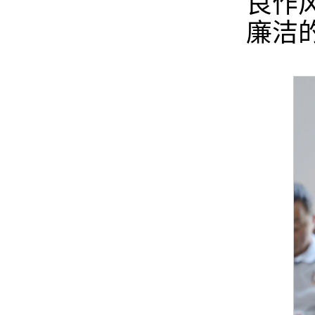
良作
廉洁